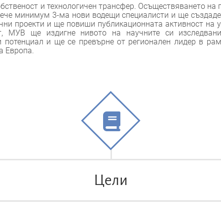
обственост и технологичен трансфер. Осъществяването на
лече минимум 3-ма нови водещи специалисти и ще създаде
ни проекти и ще повиши публикационната активност на у
ат, МУВ ще издигне нивото на научните си изследван
 потенциал и ще се превърне от регионален лидер в рам
а Европа.
Цели