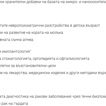
ни хранителни добавки на базата на микро- и наноносител
естите невропсихиатрични разстройства в детска възраст
ми на развитие на кората на мозъка
ивната сънна апнеа;
 и имплантология”
на стоматологията, ортопедията и офталмологията
клетки за възстановителни цели
е на лекарства, медицински изделия и други методики върх
ата диагностика на ракови заболявания чрез течни биопси
 рак на гърдата