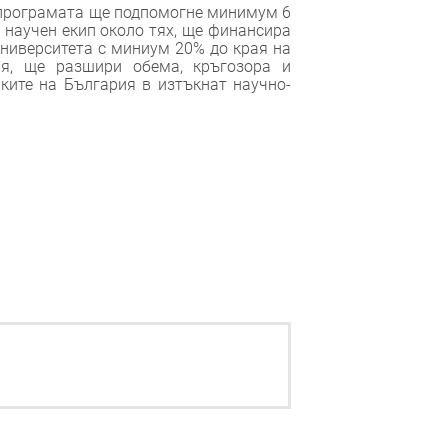
 програмата ще подпомогне минимум 6
 научен екип около тях, ще финансира
ниверситета с миниум 20% до края на
ия, ще разшири обема, кръгозора и
ките на България в изтъкнат научно-