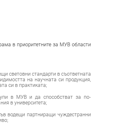
грама в приоритетните за МУВ области
ещи световни стандарти в съответната
видимостта на научната си продукция,
та си в практиката;
упи в МУВ и да способстват за по-
ния в университета;
във водещи партниращи чуждестранни
иво;