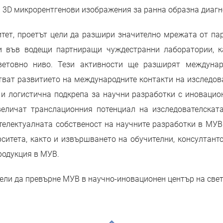
за 3D микрорентгенови изображения за ранна образна диагн
тет, проетът цели да разшири значително мрежата от па
и във водещи партниращи чуждестранни лаборатории, 
етовно ниво. Тези активности ще разширят междунар
ат развитието на международните контакти на изследова
 и логистична подкрепа за научни разработки с иновацио
величат транслационния потенциал на изследователската
телектуалната собственост на научните разработки в МУВ
ситета, както и извършването на обучителни, консултан
родукция в МУВ.
цели да превърне МУВ в научно-иновационен център на свет