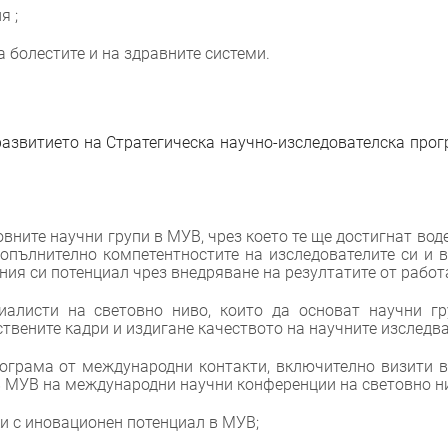
я ;
болестите и на здравните системи.
азвитието на Стратегическа научно-изследователска про
вните научни групи в МУВ, чрез което те ще достигнат вод
допълнително компетентностите на изследователите си и 
ния си потенциал чрез внедряване на резултатите от работа
алисти на световно ниво, които да основат научни гр
твените кадри и издигане качеството на научните изследва
ограма от международни контакти, включително визити 
в МУВ на международни научни конференции на световно н
и с иновационен потенциал в МУВ;