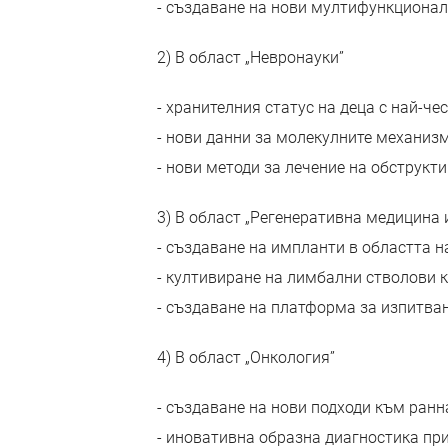
- създаване на нови мултифункционал
2) В област „Невронауки”
- хранителния статус на деца с най-ч
- нови данни за молекулните механиз
- нови методи за лечение на обструкт
3) В област „Регенеративна медицина
- създаване на импланти в областта 
- култивиране на лимбални стволови 
- създаване на платформа за изпитван
4) В област „Онкология”
- създаване на нови подходи към ранн
- иновативна образна диагностика при