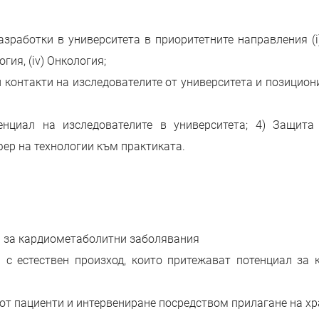
работки в университета в приоритетните направления (i) Хр
ия, (iv) Онкология;
 контакти на изследователите от университета и позицион
нциал на изследователите в университета; 4) Защита
фер на технологии към практиката.
и за кардиометаболитни заболявания
 с естествен произход, които притежават потенциал за
 от пациенти и интервениране посредством прилагане на х