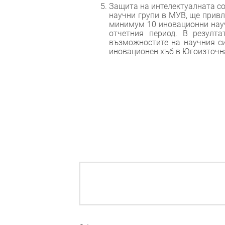
Защита на интелектуалната с
научни групи в МУВ, ще прив
минимум 10 иновационни науч
отчетния период. В резулт
възможностите на научния си
иновационен хъб в Югоизточн