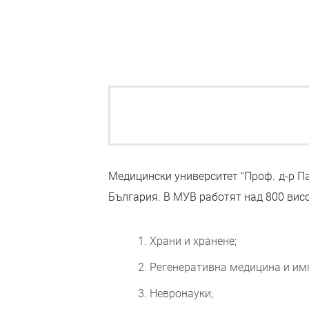
Медицински университет "Проф. д-р П
България. В МУВ работят над 800 вис
Храни и хранене;
Регенеративна медицина и им
Невронауки;