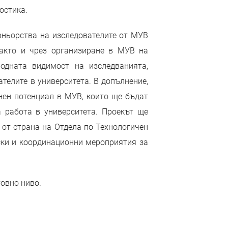
остика.
рньорства на изследователите от МУВ
както и чрез организиране в МУВ на
одната видимост на изследванията,
телите в университета. В допълнение,
нен потенциал в МУВ, които ще бъдат
 работа в университета. Проекът ще
 от страна на Отдела по Технологичен
тски и координационни мероприятия за
овно ниво.