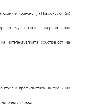
ани и хранене, (ii) Невронауки, (iii)
ирането му като център на регионални
 на интелектуалната собственост на
 контрол и профилактика на хронични
ранителни добавки