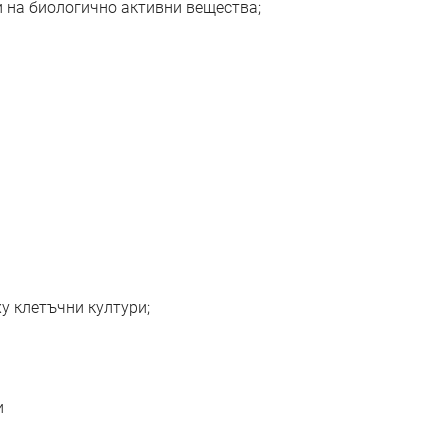
и на биологично активни вещества;
у клетъчни култури;
и