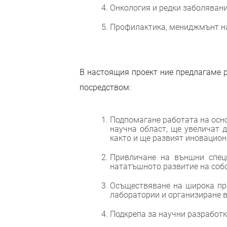
Онкология и редки заболявани
Профилактика, мениджмънт на 
В настоящия проект ние предлагаме р
посредством:
Подпомагане работата на осно
научна област, ще увеличат 
както и ще развият иновацион
Привличане на външни специ
нататъшното развитие на собс
Осъществяване на широка пр
лаборатории и организиране 
Подкрепа за научни разработк