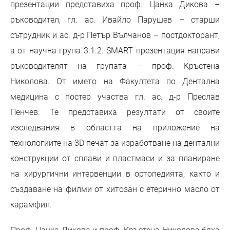
презентации представиха проф. Цанка Дикова –
ръководител, гл. ас. Ивайло Парушев – старши
сътрудник и ас. д-р Петър Вълчанов – постдокторант,
а от научна група 3.1.2. SMART презентация направи
ръководителят на групата – проф. Кръстена
Николова. От името на Факултета по Дентална
медицина с постер участва гл. ас. д-р Преслав
Пенчев. Те представиха резултати от своите
изследвания в областта на приложение на
технологиите на 3D печат за изработване на дентални
конструкции от сплави и пластмаси и за планиране
на хирургични интервенции в ортопедията, както и
създаване на филми от хитозан с етерично масло от
карамфил.