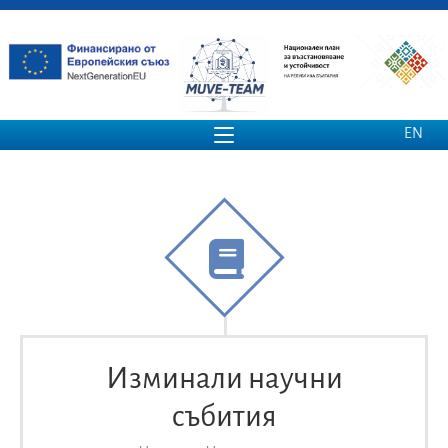
EN
Изминали научни
събития